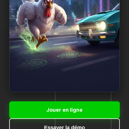
Jouer en ligne
Essayer la démo