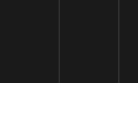
Choisissez votre