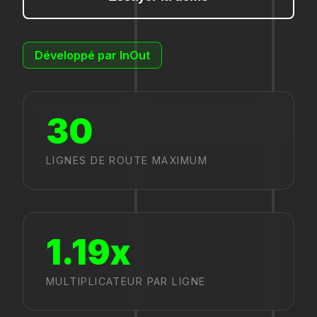
Développé par InOut
30
LIGNES DE ROUTE MAXIMUM
1.19x
MULTIPLICATEUR PAR LIGNE